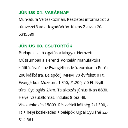
JÚNIUS 04. VASÁRNAP
Munkatúra Vérteskozmán. Részletes információt a
túravezető ad a fogadóórán. Kakas Zsuzsa 20-
5315589
JÚNIUS 08. CSÜTÖRTÖK
Budapest - Látogatás a Magyar Nemzeti
Múzeumban a Herendi Porcelán manufaktúra
kiállítására és az Evangélikus Múzeumban a Petőfi
200 kiállításra. Belépődíj: MNM: 70 év felett 0 Ft,
Evangélikus Múzeum: 1.800,-/1.200,-/ 0 Ft. Nyílt
túra. Gyaloglás 2 km. Találkozás június 8-án 8ó30.
Helye: vasútállomás. Indulás 8 óra 48.
Visszaérkezés 15ó09. Részvételi költség 2x1.300, -
Ft + helyi közlekedés + belépők. Ujpál Gyuláné 22-
314-561