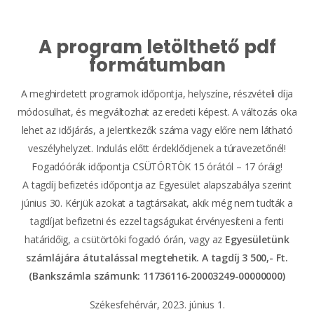
A program letölthető pdf
formátumban
A meghirdetett programok időpontja, helyszíne, részvételi díja
módosulhat, és megváltozhat az eredeti képest. A változás oka
lehet az időjárás, a jelentkezők száma vagy előre nem látható
veszélyhelyzet. Indulás előtt érdeklődjenek a túravezetőnél!
Fogadóórák időpontja CSÜTÖRTÖK 15 órától – 17 óráig!
A tagdíj befizetés időpontja az Egyesület alapszabálya szerint
június 30. Kérjük azokat a tagtársakat, akik még nem tudták a
tagdíjat befizetni és ezzel tagságukat érvényesíteni a fenti
határidőig, a csütörtöki fogadó órán, vagy az
Egyesületünk
számlájára átutalással megtehetik. A tagdíj 3 500,- Ft.
(Bankszámla számunk: 11736116-20003249-00000000)
Székesfehérvár, 2023. június 1.