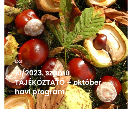
2023
10/2023. számú
TÁJÉKOZTATÓ – október
havi program