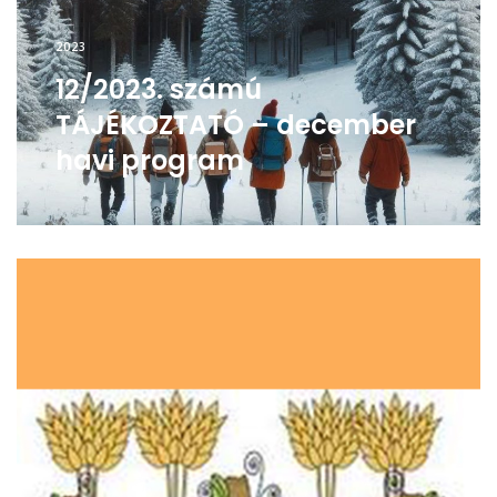
2023
12/2023. számú
TÁJÉKOZTATÓ – december
havi program