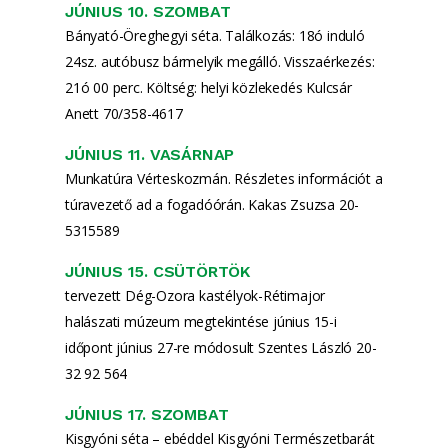
JÚNIUS 10. SZOMBAT
Bányató-Öreghegyi séta. Találkozás: 18ó induló
24sz. autóbusz bármelyik megálló. Visszaérkezés:
21ó 00 perc. Költség: helyi közlekedés Kulcsár
Anett 70/358-4617
JÚNIUS 11. VASÁRNAP
Munkatúra Vérteskozmán. Részletes információt a
túravezető ad a fogadóórán. Kakas Zsuzsa 20-
5315589
JÚNIUS 15. CSÜTÖRTÖK
tervezett Dég-Ozora kastélyok-Rétimajor
halászati múzeum megtekintése június 15-i
időpont június 27-re módosult Szentes László 20-
32 92 564
JÚNIUS 17. SZOMBAT
Kisgyóni séta – ebéddel Kisgyóni Természetbarát