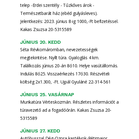
telep -Erdei szentély - Tűzkőves árok -
Természetbarát ház (ebéd gulyásleves).
Jelentkezés: 2023. június 8-ig 1000,-Ft befizetéssel.
Kakas Zsuzsa 20-5315589
JÚNIUS 20. KEDD
Séta Révkomáromban, nevezetességek
megtekintése. Nyílt túra. Gyaloglás 4 km.
Találkozás június 20-án 8ó10. Helye vasútállomás.
Indulás 8ó25. Visszaérkezés 17ó30. Részvételi
költség 2x1.300, -Ft. Ujpál Gyuláné 22-314-561
JÚNIUS 25. VASÁRNAP
Munkatúra Vérteskozmán. Részletes információt a
túravezető ad a fogadóórán. Kakas Zsuzsa 20-
5315589
JÚNIUS 27. KEDD
Autóbusszal Dég-Ozora kastélyok-Rétimajor