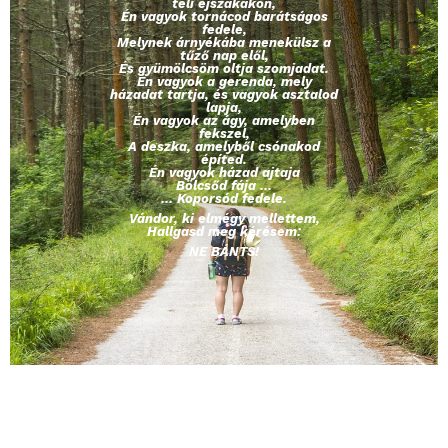
téli éjszakákon,
Én vagyok tornácod barátságos
fedele,
Melynek árnyékába menekülsz a
tűző nap elől,
És gyümölcsöm oltja szomjadat.
Én vagyok a gerenda, mely
házadat tartja, és vagyok asztalod
lapja,
Én vagyok az ágy, amelyben
fekszel,
A deszka, amelyből csónakod
építed.
Én vagyok házad ajtaja
Bölcsőd fája …
… Koporsód fedele.
Vándor, ki elmégy mellettem,
Hallgasd meg kérésem:
NE BÁNTS!