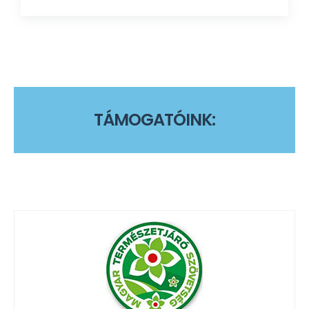
T
Á
M
O
G
A
T
Ó
I
N
K
: