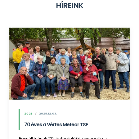
H
Í
R
E
I
N
K
2025
2025.12.03.
70 éves a Vértes Meteor TSE
Fennállásának 70. évfordulóját ünnepelte a