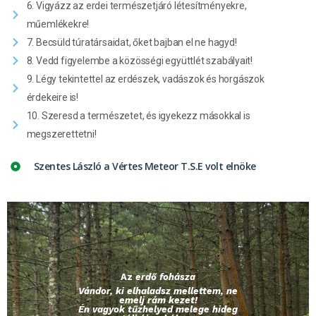
6. Vigyázz az erdei természetjáró létesítményekre,
műemlékekre!
7. Becsüld túratársaidat, őket bajban el ne hagyd!
8. Vedd figyelembe a közösségi együttlét szabályait!
9. Légy tekintettel az erdészek, vadászok és horgászok
érdekeire is!
10. Szeresd a természetet, és igyekezz másokkal is
megszerettetni!
Szentes László a Vértes Meteor T.S.E volt elnöke
Az
erdő fohásza
Vándor, ki elhaladsz mellettem, ne
emelj rám kezet!
Én vagyok tűzhelyed melege hideg