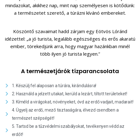
mindazokat, akikhez nap, mint nap személyesen is kötődünk:
a természetet szerető, a túrázni kívánó embereket.
Köszöntő szavaimat hadd zárjam egy Eötvös Lóránd
idézettel: „a jó turista, legalább egészséges és erős akaratú
ember, törekedjünk arra, hogy magyar hazánkban minél
több ilyen jó turista legyen.”
A
t
e
r
m
é
s
z
e
t
j
á
r
ó
k
t
í
z
p
a
r
a
n
c
s
o
l
a
t
a
1. Készülj fel alaposan a túrára, kirándulásra!
2. Használd a jelzett utakat, kerüld a lezárt, tiltott területeket!
3. Kíméld a virágokat, növényeket, óvd az erdő vadjait, madarait!
4. Ügyelj az erdő, mező tisztaságára, élvezd csendben a
természet szépségét!
5. Tartsd be a tűzvédelmi szabályokat, tevékenyen védd az
erdőt!