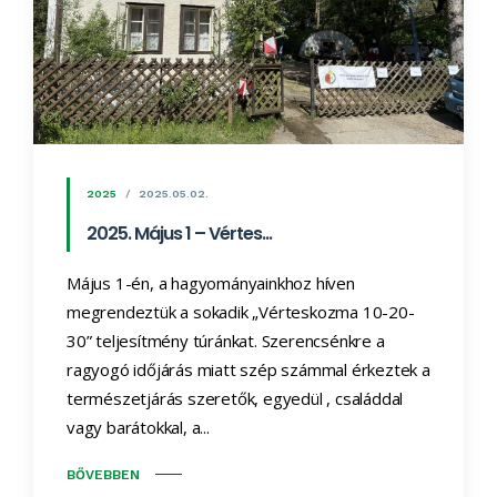
2025
2025.05.02.
2025. Május 1 – Vértes...
Május 1-én, a hagyományainkhoz híven
megrendeztük a sokadik „Vérteskozma 10-20-
30” teljesítmény túránkat. Szerencsénkre a
ragyogó időjárás miatt szép számmal érkeztek a
természetjárás szeretők, egyedül , családdal
vagy barátokkal, a...
BŐVEBBEN