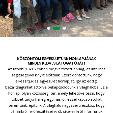
K
Ö
S
Z
Ö
N
T
Ö
M
E
G
Y
E
S
Ü
L
E
T
Ü
N
K
H
O
N
L
A
P
J
Á
N
A
K
M
I
N
D
E
N
K
E
D
V
E
S
L
Á
T
O
G
A
T
Ó
J
Á
T
!
Az utóbbi 10-15 évben megváltozott a világ, az internet
segítségével kinyílt előttünk. Ezért döntöttünk, hogy
elkészítjük az egyesület honlapját, így az eddigi
bezártságunkat áttörve bekapcsolódunk a világhálóba. Ez a
honlap, olyan közösségi tér, amely lehetővé teszi, hogy
többet tudjunk meg egymásról, ezzel kapcsolatokat
teremtünk, építünk. A világháló nagyszerű eszköz, hogy
céljainkról, erőfeszítéseinkről, sikereinkről informáljuk