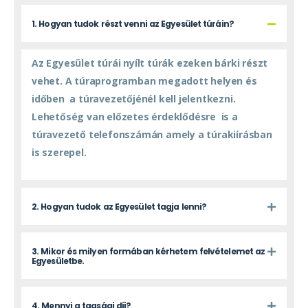
1. Hogyan tudok részt venni az Egyesület túráin?
Az Egyesület túrái nyílt túrák ezeken bárki részt
vehet. A túraprogramban megadott helyen és
időben a túravezetőjénél kell jelentkezni.
Lehetőség van előzetes érdeklődésre is a
túravezető telefonszámán amely a túrakiírásban
is szerepel.
2. Hogyan tudok az Egyesület tagja lenni?
3. Mikor és milyen formában kérhetem felvételemet az
Egyesületbe.
4. Mennyi a tagsági díj?