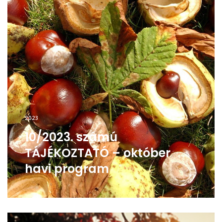
2023
10/2023. számú
TÁJÉKOZTATÓ – október
havi program