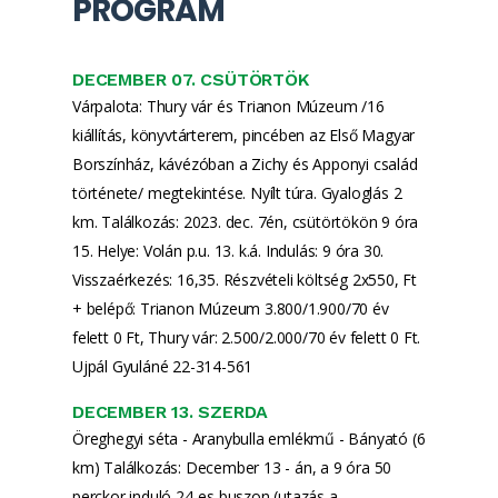
PROGRAM
DECEMBER 07. CSÜTÖRTÖK
Várpalota: Thury vár és Trianon Múzeum /16
kiállítás, könyvtárterem, pincében az Első Magyar
Borszínház, kávézóban a Zichy és Apponyi család
története/ megtekintése. Nyílt túra. Gyaloglás 2
km. Találkozás: 2023. dec. 7én, csütörtökön 9 óra
15. Helye: Volán p.u. 13. k.á. Indulás: 9 óra 30.
Visszaérkezés: 16,35. Részvételi költség 2x550, Ft
+ belépő: Trianon Múzeum 3.800/1.900/70 év
felett 0 Ft, Thury vár: 2.500/2.000/70 év felett 0 Ft.
Ujpál Gyuláné 22-314-561
DECEMBER 13. SZERDA
Öreghegyi séta - Aranybulla emlékmű - Bányató (6
km) Találkozás: December 13 - án, a 9 óra 50
perckor induló 24-es buszon (utazás a