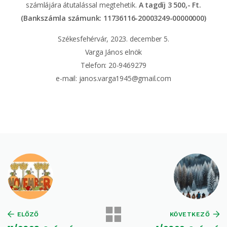
számlájára átutalással megtehetik.
A tagdíj 3 500,- Ft.
(Bankszámla számunk: 11736116-20003249-00000000)
Székesfehérvár, 2023. december 5.
Varga János elnök
Telefon: 20-9469279
e-mail: janos.varga1945@gmail.com
ELŐZŐ
KÖVETKEZŐ