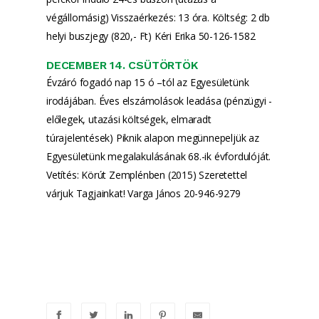
végállomásig) Visszaérkezés: 13 óra. Költség: 2 db
helyi buszjegy (820,- Ft) Kéri Erika 50-126-1582
DECEMBER 14. CSÜTÖRTÖK
Évzáró fogadó nap 15 ó –tól az Egyesületünk
irodájában. Éves elszámolások leadása (pénzügyi -
előlegek, utazási költségek, elmaradt
túrajelentések) Piknik alapon megünnepeljük az
Egyesületünk megalakulásának 68.-ik évfordulóját.
Vetítés: Körút Zemplénben (2015) Szeretettel
várjuk Tagjainkat! Varga János 20-946-9279