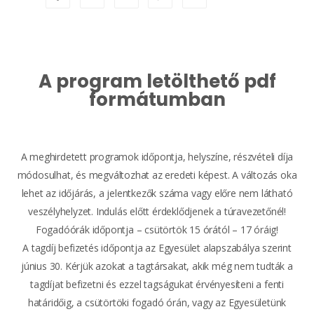
A program letölthető pdf
formátumban
A meghirdetett programok időpontja, helyszíne, részvételi díja
módosulhat, és megváltozhat az eredeti képest. A változás oka
lehet az időjárás, a jelentkezők száma vagy előre nem látható
veszélyhelyzet. Indulás előtt érdeklődjenek a túravezetőnél!
Fogadóórák időpontja – csütörtök 15 órától – 17 óráig!
A tagdíj befizetés időpontja az Egyesület alapszabálya szerint
június 30. Kérjük azokat a tagtársakat, akik még nem tudták a
tagdíjat befizetni és ezzel tagságukat érvényesíteni a fenti
határidőig, a csütörtöki fogadó órán, vagy az Egyesületünk