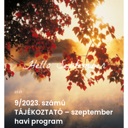
2023
9/2023. számú
TÁJÉKOZTATÓ – szeptember
havi program