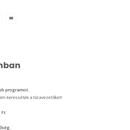
umban
több programot.
érem keressétek a túravezetőket!
 Ft
tőség.