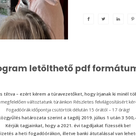
ogram letölthető pdf formát
s tiltva – ezért kérem a túravezetőket, hogy írjanak ki minél 
 megfelelően változtatunk túráinkon Részletes felvilágosításért k
Fogadóórák időpontja csütörtök délután 15 órától – 17 óráig!
közgyűlés határozata szerint a tagdíj 2019. július 1 után 3 500,-
Kérjük tagjainkat, hogy a 2021. évi tagdíjakat fizessék be!
izetés a heti fogadóórákon, illetve banki átutalással van lehe