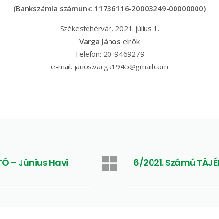
(Bankszámla számunk: 11736116-20003249-00000000)
Székesfehérvár, 2021. július 1.
Varga János
elnök
Telefon: 20-9469279
e-mail: janos.varga1945@gmail.com
Ó – Június Havi
6/2021. Számú TÁJ