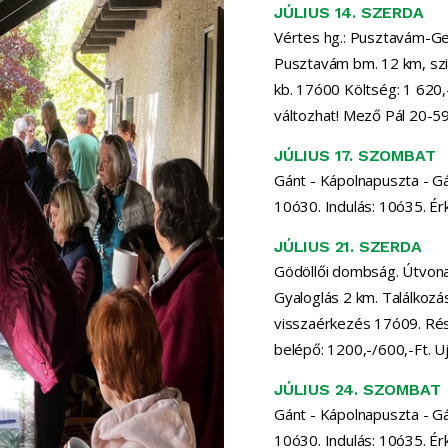
JÚLIUS 14. SZERDA
Vértes hg.: Pusztavám-G
Pusztavám bm. 12 km, szint
kb. 17ó00 Költség: 1 620,-
változhat! Mező Pál 20-
JÚLIUS 17. SZOMBAT
Gánt - Kápolnapuszta - Gán
10ó30. Indulás: 10ó35. É
JÚLIUS 21. SZERDA
Gödöllői dombság. Útvonal:
Gyaloglás 2 km. Találkozá
visszaérkezés 17ó09. Rés
belépő: 1200,-/600,-Ft. 
JÚLIUS 24. SZOMBAT
Gánt - Kápolnapuszta - Gán
10ó30. Indulás: 10ó35. É