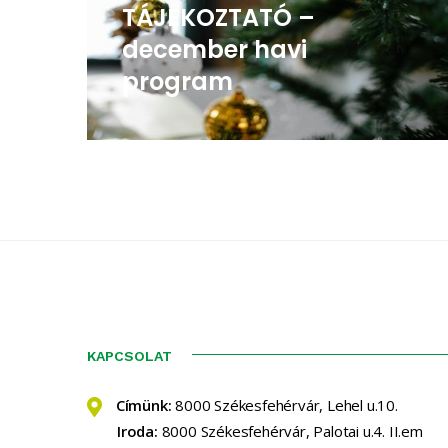
TÁJÉKOZTATÓ –
december havi
program
KAPCSOLAT
Címünk:
8000 Székesfehérvár, Lehel u.10.
Iroda:
8000 Székesfehérvár, Palotai u.4. II.em