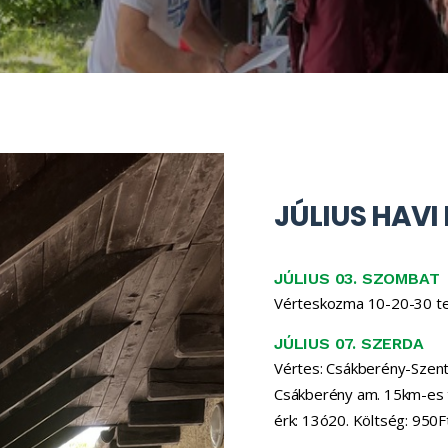
JÚLIUS HAV
JÚLIUS 03. SZOMBAT
Vérteskozma 10-20-30 te
JÚLIUS 07. SZERDA
Vértes: Csákberény-Szen
Csákberény am. 15km-es tú
érk: 13ó20. Költség: 950