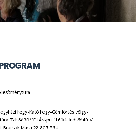
I PROGRAM
ljesítménytúra
tegyházi hegy-Kató hegy-Gémförtés völgy-
ra. Tal: 6ó30 VOLÁN-pu. "16"ká. Ind: 6ó40. V.
Ft. Bracsok Mária 22-805-564