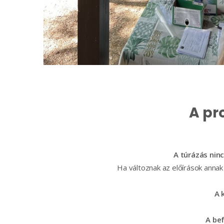
A pr
A túrázás ninc
Ha változnak az előírások annak
A 
A bef