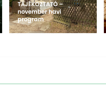
TÁJÉKOZTATÓ –
november havi
program