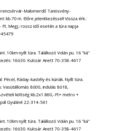
erencsérvár-Malomerdő Tanösvény-
: kb.70 m. Előre jelentkezéssel! Vissza érk.:
 Ft. Megj.: rossz idő esetén a túra napja
5945479
t. 10km nyílt túra. Találkozó Volán pu. 16 "ká"
rkezés: 16ó30. Kulcsár Anett 70-358-4617
 Pécel, Ráday-kastély és kúriák. Nyílt túra.
s: Vasútállomás 8ó00, indulás 8ó18,
zvételi költség kb.2x1.860,-Ft+ metro +
Ujpál Gyuláné 22-314-561
t. 10km nyílt túra. Találkozó Volán pu. 16 "ká"
rkezés: 16ó30. Kulcsár Anett 70-358-4617