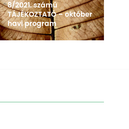
8/2021. számú
TÁJÉKOZTATÓ – október
havi program