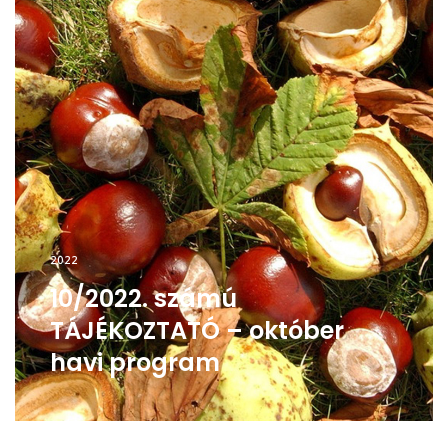
2022
10/2022. számú
TÁJÉKOZTATÓ – október
havi program