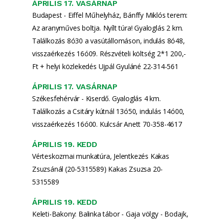
ÁPRILIS 17. VASÁRNAP
Budapest - Eiffel Műhelyház, Bánffy Miklós terem:
Az aranyműves boltja. Nyílt túra! Gyaloglás 2 km.
Találkozás 8ó30 a vasútállomáson, indulás 8ó48,
visszaérkezés 16ó09. Részvételi költség 2*1 200,-
Ft + helyi közlekedés Ujpál Gyuláné 22-314-561
ÁPRILIS 17. VASÁRNAP
Székesfehérvár - Kiserdő. Gyaloglás 4 km.
Találkozás a Csitáry kútnál 13ó50, indulás 14ó00,
visszaérkezés 16ó00. Kulcsár Anett 70-358-4617
ÁPRILIS 19. KEDD
Vérteskozmai munkatúra, Jelentkezés Kakas
Zsuzsánál (20-5315589) Kakas Zsuzsa 20-
5315589
ÁPRILIS 19. KEDD
Keleti-Bakony: Balinka tábor - Gaja völgy - Bodajk,