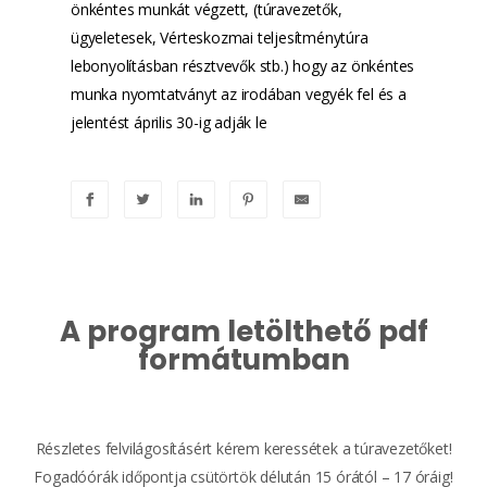
önkéntes munkát végzett, (túravezetők,
ügyeletesek, Vérteskozmai teljesítménytúra
lebonyolításban résztvevők stb.) hogy az önkéntes
munka nyomtatványt az irodában vegyék fel és a
jelentést április 30-ig adják le
A program letölthető pdf
formátumban
Részletes felvilágosításért kérem keressétek a túravezetőket!
Fogadóórák időpontja csütörtök délután 15 órától – 17 óráig!