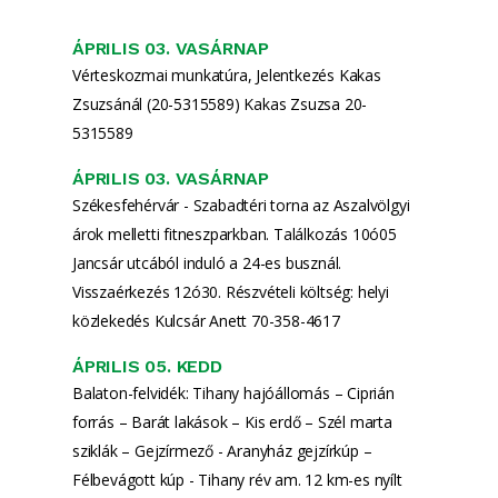
ÁPRILIS 03. VASÁRNAP
Vérteskozmai munkatúra, Jelentkezés Kakas
Zsuzsánál (20-5315589) Kakas Zsuzsa 20-
5315589
ÁPRILIS 03. VASÁRNAP
Székesfehérvár - Szabadtéri torna az Aszalvölgyi
árok melletti fitneszparkban. Találkozás 10ó05
Jancsár utcából induló a 24-es busznál.
Visszaérkezés 12ó30. Részvételi költség: helyi
közlekedés Kulcsár Anett 70-358-4617
ÁPRILIS 05. KEDD
Balaton-felvidék: Tihany hajóállomás – Ciprián
forrás – Barát lakások – Kis erdő – Szél marta
sziklák – Gejzírmező - Aranyház gejzírkúp –
Félbevágott kúp - Tihany rév am. 12 km-es nyílt