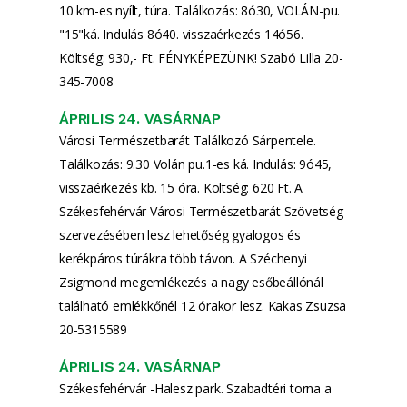
10 km-es nyílt, túra. Találkozás: 8ó30, VOLÁN-pu.
"15"ká. Indulás 8ó40. visszaérkezés 14ó56.
Költség: 930,- Ft. FÉNYKÉPEZÜNK! Szabó Lilla 20-
345-7008
ÁPRILIS 24. VASÁRNAP
Városi Természetbarát Találkozó Sárpentele.
Találkozás: 9.30 Volán pu.1-es ká. Indulás: 9ó45,
visszaérkezés kb. 15 óra. Költség: 620 Ft. A
Székesfehérvár Városi Természetbarát Szövetség
szervezésében lesz lehetőség gyalogos és
kerékpáros túrákra több távon. A Széchenyi
Zsigmond megemlékezés a nagy esőbeállónál
található emlékkőnél 12 órakor lesz. Kakas Zsuzsa
20-5315589
ÁPRILIS 24. VASÁRNAP
Székesfehérvár -Halesz park. Szabadtéri torna a