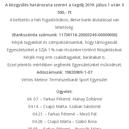
A közgyűlés határozata szerint a tagdíj 2019. július 1 után 3
500,- Ft
A befizetés a heti fogadóórákon, illetve banki átutalással van
lehetőség.
(Bankszámla számunk: 11736116-20003249-00000000)
Kérjük tagjainkat és szimpatizánsainkat, hogy támogassák
Egyesületünket a SZJA 1 %-nak részünkre történő felajánlásával.
Kérjék meg erre családtagjaikat, barátaikat is.
Ezzel jelentős mértékben segítenék Egyesületünket működését.
Adószámunk: 19820909-1-07
Vértes Meteor Természetbarát Sport Egyesület
Ügyelet:
04. 07. – Farkas Péterné -Nánay Zoltánné
04.14. – Csapó Márta- Szabari Sándorné
04.21. – Farkas Péterné – Mező Pál
04.28. – Csapó Márta – Szabó Ilona
05.05. – Farkas Péterné – Bracsók Mária