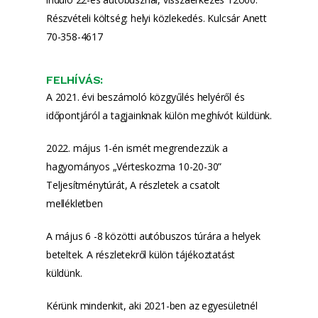
Részvételi költség: helyi közlekedés. Kulcsár Anett
70-358-4617
FELHÍVÁS:
A 2021. évi beszámoló közgyűlés helyéről és
időpontjáról a tagjainknak külön meghívót küldünk.
2022. május 1-én ismét megrendezzük a
hagyományos „Vérteskozma 10-20-30”
Teljesítménytúrát, A részletek a csatolt
mellékletben
A május 6 -8 közötti autóbuszos túrára a helyek
beteltek. A részletekről külön tájékoztatást
küldünk.
Kérünk mindenkit, aki 2021-ben az egyesületnél