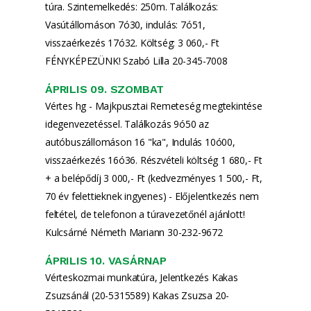
túra. Szintemelkedés: 250m. Találkozás:
Vasútállomáson 7ó30, indulás: 7ó51,
visszaérkezés 17ó32. Költség: 3 060,- Ft
FÉNYKÉPEZÜNK! Szabó Lilla 20-345-7008
ÁPRILIS 09. SZOMBAT
Vértes hg - Majkpusztai Remeteség megtekintése
idegenvezetéssel. Találkozás 9ó50 az
autóbuszállomáson 16 "ka", Indulás 10ó00,
visszaérkezés 16ó36. Részvételi költség 1 680,- Ft
+ a belépődíj 3 000,- Ft (kedvezményes 1 500,- Ft,
70 év felettieknek ingyenes) - Előjelentkezés nem
feltétel, de telefonon a túravezetőnél ajánlott!
Kulcsárné Németh Mariann 30-232-9672
ÁPRILIS 10. VASÁRNAP
Vérteskozmai munkatúra, Jelentkezés Kakas
Zsuzsánál (20-5315589) Kakas Zsuzsa 20-