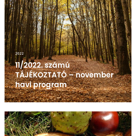
2022
11/2022. számú
TÁJÉKOZTATÓ – november
havi program