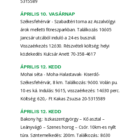
5315589
ÁPRILIS 10. VASÁRNAP
Székesfehérvár - Szabadtéri torna az Aszalvölgyi
árok melletti fitneszparkban. Találkozás 10ó05
Jancsár utcából induló a 24-es busznál.
Visszaérkezés 12ó30. Részvételi költség: helyi
közlekedés Kulcsár Anett 70-358-4617
ÁPRILIS 12. KEDD
Mohai séta - Moha-Halastavak- Kiserdő-
Székesfehérvár, 8 km. Találkozás: 9ó00. Volán pu.
10-es ká. Indulás: 9ó15, visszaérkezés: 14ó30 perc.
Költség: 620,- Ft Kakas Zsuzsa 20-5315589
ÁPRILIS 12. KEDD
Bakony hg.: Iszkaszentgyörgy – Kő asztal –
Leányvágó – Szenes horog – Csór. 10km-es nyílt
túra. Szintemelkedés: 200m. Találkozás.: 8ó30