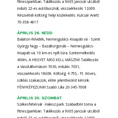
fitneszparkban. Találkozás a 9ó05 Jancsár utcából
induló 22-es autóbusznál, visszaérkezés 12ó00.
Részvételi költség: helyi közlekedés. Kulcsár Anett
70-358-4617
ÁPRILIS 26. KEDD
Balaton-felvidék, Nemesgulács-Kisapáti vá - Szent
György hegy – Bazaltorgonák – Nemesgulács-
Kisapáti vá. 10 km-es nyílt túra. Szintemelkedés
400m, A HEGYET MEG KELL MÁSZNI! Találkozás
a Vasútállomáson 7ó30, indulás 7ó51,
visszaérkezés 18ó06. Költség: 4 755,- Ft. Köves,
sziklás szakaszok, előre jelentkezést kérünk.
FÉNYKÉPEZÜNK! Szabó Lilla 20-345-7008
ÁPRILIS 30. SZOMBAT
Székesfehérvár -Halesz park. Szabadtéri torna a
fitneszparkban. Találkozás a 9ó05 Jancsár utcából
induló 22-es autóbusznál, visszaérkezés 12ó00.