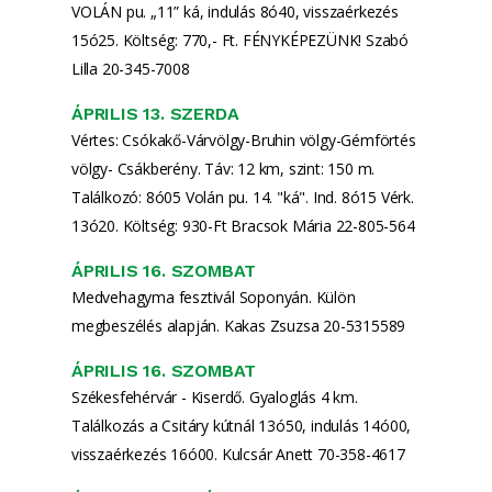
VOLÁN pu. „11” ká, indulás 8ó40, visszaérkezés
15ó25. Költség: 770,- Ft. FÉNYKÉPEZÜNK! Szabó
Lilla 20-345-7008
ÁPRILIS 13. SZERDA
Vértes: Csókakő-Várvölgy-Bruhin völgy-Gémförtés
völgy- Csákberény. Táv: 12 km, szint: 150 m.
Találkozó: 8ó05 Volán pu. 14. "ká". Ind. 8ó15 Vérk.
13ó20. Költség: 930-Ft Bracsok Mária 22-805-564
ÁPRILIS 16. SZOMBAT
Medvehagyma fesztivál Soponyán. Külön
megbeszélés alapján. Kakas Zsuzsa 20-5315589
ÁPRILIS 16. SZOMBAT
Székesfehérvár - Kiserdő. Gyaloglás 4 km.
Találkozás a Csitáry kútnál 13ó50, indulás 14ó00,
visszaérkezés 16ó00. Kulcsár Anett 70-358-4617