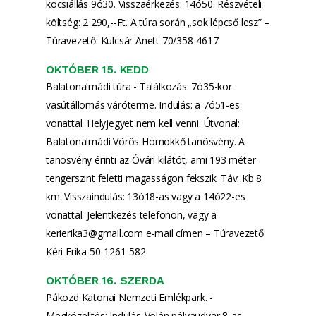
kocsiállás 9ó30. Visszaérkezés: 14ó50. Részvételi
költség: 2 290,--Ft. A túra során „sok lépcső lesz” –
Túravezető: Kulcsár Anett 70/358-4617
OKTÓBER 15. KEDD
Balatonalmádi túra - Találkozás: 7ó35-kor
vasútállomás váróterme. Indulás: a 7ó51-es
vonattal. Helyjegyet nem kell venni. Útvonal:
Balatonalmádi Vörös Homokkő tanösvény. A
tanösvény érinti az Óvári kilátót, ami 193 méter
tengerszint feletti magasságon fekszik. Táv: Kb 8
km. Visszaindulás: 13ó18-as vagy a 14ó22-es
vonattal. Jelentkezés telefonon, vagy a
kerierika3@gmail.com e-mail címen – Túravezető:
Kéri Erika 50-1261-582
OKTÓBER 16. SZERDA
Pákozd Katonai Nemzeti Emlékpark. -
Megközelítés: Indulás-Volán pályaudvar 8-as