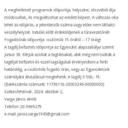
A meghirdetett programok időpontja, helyszíne, részvételi díja
módosulhat, és megváltozhat az eredeti képest. A változás oka
lehet az időjárás, a jelentkezők száma vagy előre nem látható
veszélyhelyzet. Indulás előtt érdeklődjenek a túravezetőnél!
Fogadóórák időpontja: csütörtök 15 órától – 17 óráig!
A tagdíj befizetés időpontja az Egyesület alapszabálya szerint
június 30. Kérjük azokat a tagtársakat, akik még nem tudták a
tagdíjat befizetni és ezzel tagságukat érvényesíteni a fenti
határidőig, a csütörtöki fogadó órán, vagy az Egyesületünk
számlájára átutalással megtehetik. A tagdíj 3 500,- Ft.
(Bankszámla számunk: 11736116-20003249-00000000)
Székesfehérvár, 2024. október 2.
Varga János elnök
Telefon: 20-9469279
e-mail: janos.varga1945@gmail.com