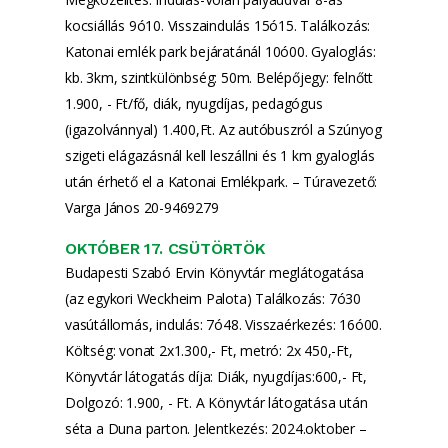
kocsiállás 9ó10. Visszaindulás 15ó15. Találkozás:
Katonai emlék park bejáratánál 10ó00. Gyaloglás:
kb. 3km, szintkülönbség: 50m. Belépőjegy: felnőtt
1.900, - Ft/fő, diák, nyugdíjas, pedagógus
(igazolvánnyal) 1.400,Ft. Az autóbuszról a Szúnyog
szigeti elágazásnál kell leszállni és 1 km gyaloglás
után érhető el a Katonai Emlékpark. – Túravezető:
Varga János 20-9469279
OKTÓBER 17. CSÜTÖRTÖK
Budapesti Szabó Ervin Könyvtár meglátogatása
(az egykori Weckheim Palota) Találkozás: 7ó30
vasútállomás, indulás: 7ó48. Visszaérkezés: 16ó00.
Költség: vonat 2x1.300,- Ft, metró: 2x 450,-Ft,
Könyvtár látogatás díja: Diák, nyugdíjas:600,- Ft,
Dolgozó: 1.900, - Ft. A Könyvtár látogatása után
séta a Duna parton. Jelentkezés: 2024.oktober –