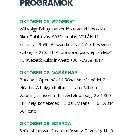
PROGRAMOK
OKTÓBER 05. SZOMBAT
Váli völgy Tabajd parkerdő - útvonal hossz kb.
5km. Találkozás: 9ó20, indulás: VOLÁN 11
kocsiállás 9ó30. Visszaérkezés: 14ó50. Részvételi
költség: 2 290,--Ft. A túra során „sok lépcső lesz” –
Túravezető: Kulcsár Anett: +36-70/358-4617
OKTÓBER 06. VASÁRNAP
Budapest Operaház 14 Rónai András bérlet 2.
előadás: A bolygó hollandi. Utána: Villák a
Városligeti fasornál. Részvételi költség: 2 x 1 300-
Ft + helyi közlekedés – Ujpál Gyuláné: +36-22/314
561 este
OKTÓBER 09. SZERDA
Székesfehérvár, Sóstó tanösvény. Távolság: kb. 6