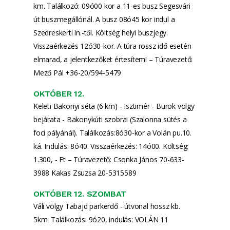
km. Találkozó: 09ó00 kor a 11-es busz Segesvári
út buszmegállónál. A busz 08ó45 kor indul a
Szedreskerti ln.-től. Költség helyi buszjegy.
Visszaérkezés 12ó30-kor. A túra rossz idő esetén
elmarad, a jelentkezőket értesítem! – Túravezető:
Mező Pál +36-20/594-5479
OKTÓBER 12.
Keleti Bakonyi séta (6 km) - Isztimér - Burok völgy
bejárata - Bakonykúti szobrai (Szalonna sütés a
foci pályánál). Találkozás:8ó30-kor a Volán pu.10.
ká. Indulás: 8ó40. Visszaérkezés: 14ó00. Költség:
1.300, - Ft – Túravezető: Csonka János 70-633-
3988 Kakas Zsuzsa 20-5315589
OKTÓBER 12. SZOMBAT
Váli völgy Tabajd parkerdő - útvonal hossz kb.
5km. Találkozás: 9ó20, indulás: VOLÁN 11