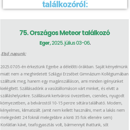
találkozóról:
75. Országos Meteor találkozó
Eger,
2025. július 03-06
.
.
Első napunk:
2025.07.05-én érkeztünk Egerbe a délelőtti órákban. Saját kényelmünk
miatt nem a meghirdetett Szilágyi Erzsébet Gimnázium Kollégiumában
szálltunk meg, hanem egy magánszálláson, ami minden igényünket
kielégített. Szállásadónk a vasútállomáson várt minket, és elvitt a
szálláshelyünkre. Szállásunk kertvárosi övezetben, csendes, nyugodt
környezetben, a belvárostól 10-15 percre sétára található. Modern,
kényelmes, klimatizált. (amit nem kellett használni, mert a lakás nem
melegedett 24 foknál melegebbre a kinti 35 fok ellenére sem)
Korlátlan kávé, teafogyasztás volt, bármennyit ihattunk, sőt