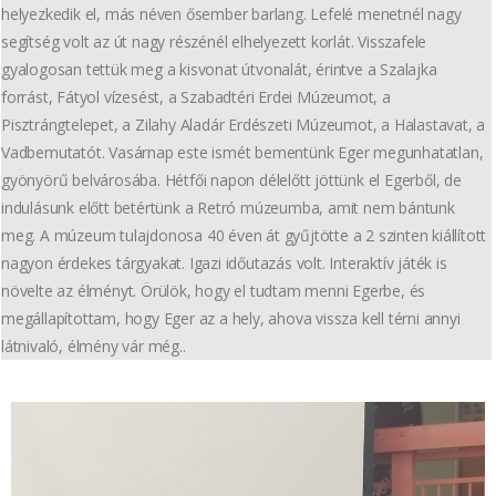
helyezkedik el, más néven ősember barlang. Lefelé menetnél nagy
segítség volt az út nagy részénél elhelyezett korlát. Visszafele
gyalogosan tettük meg a kisvonat útvonalát, érintve a Szalajka
forrást, Fátyol vízesést, a Szabadtéri Erdei Múzeumot, a
Pisztrángtelepet, a Zilahy Aladár Erdészeti Múzeumot, a Halastavat, a
Vadbemutatót. Vasárnap este ismét bementünk Eger megunhatatlan,
gyönyörű belvárosába. Hétfői napon délelőtt jöttünk el Egerből, de
indulásunk előtt betértünk a Retró múzeumba, amit nem bántunk
meg. A múzeum tulajdonosa 40 éven át gyűjtötte a 2 szinten kiállított
nagyon érdekes tárgyakat. Igazi időutazás volt. Interaktív játék is
növelte az élményt. Örülök, hogy el tudtam menni Egerbe, és
megállapítottam, hogy Eger az a hely, ahova vissza kell térni annyi
látnivaló, élmény vár még..