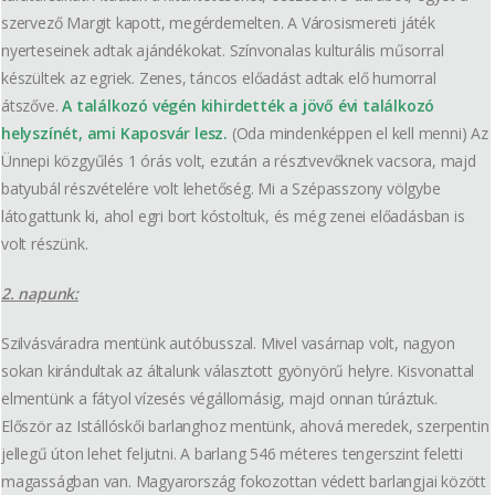
szervező Margit kapott, megérdemelten. A Városismereti játék
nyerteseinek adtak ajándékokat. Színvonalas kulturális műsorral
készültek az egriek. Zenes, táncos előadást adtak elő humorral
átszőve.
A találkozó végén kihirdették a jövő évi találkozó
helyszínét, ami Kaposvár lesz.
(Oda mindenképpen el kell menni) Az
Ünnepi közgyűlés 1 órás volt, ezután a résztvevőknek vacsora, majd
batyubál részvételére volt lehetőség. Mi a Szépasszony völgybe
látogattunk ki, ahol egri bort kóstoltuk, és még zenei előadásban is
volt részünk.
2. napunk:
Szilvásváradra mentünk autóbusszal. Mivel vasárnap volt, nagyon
sokan kirándultak az általunk választott gyönyörű helyre. Kisvonattal
elmentünk a fátyol vízesés végállomásig, majd onnan túráztuk.
Először az Istállóskői barlanghoz mentünk, ahová meredek, szerpentin
jellegű úton lehet feljutni. A barlang 546 méteres tengerszint feletti
magasságban van. Magyarország fokozottan védett barlangjai között