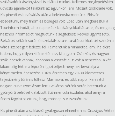
szállásadónk ásványvízzel is ellátott minket. Kellemes meglepetésként
üdvözlő ajándékot találtunk az ágyunkon, ami Mozart csokoládé volt.
Kis pihenő és bevásárlás után a belvárosba mentünk. Először
ebédeltünk, mely finom és bőséges volt. Ebéd után megkerestük a
Tourinform irodát, ahol naprakész kiadványokkal láttak el, és rengeteg
hasznos információt megtudtunk a segítőkész, kedves ügyintézőtől.
Belvárosi sétánk során összetalálkoztunk túratársunkkal, aki szintén a
város szépségeit fedezte fel. Felmentünk a minaretbe, ami, ha előre
tudom, hogy milyen kifárasztó lesz, kihagyom. Csúszós, és nagyon
szűk lépcsők vannak, ahonnan a visszafele út volt a nehezebb, a két
lábam alig fért el a lépcsőn. Igazi teljesítmény, aki bevállalja a
kényelmetlen lépcsőzést. Fizikai érzetben egy 20-30 kilométeres
teljesítmény túrán is túltesz. Másnapra, és több napon keresztül
nagyon durva izomlázam lett. Belvárosi sétánk során betértünk a
gyönyörű belsővel kialakított Stühmer cukrászdába, ahol annyira
finom fagylaltot ettünk, hogy másnap is visszatértünk.
Kis pihenő után a szállásról gyalogosan elmentem az Országos Vértes