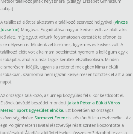
Meteor találkozójának helyszínére. (Szilágyi Erzsébet Gimnázium
aulája)
A találkozó előtt találkoztam a találkozó szervező hölgyével (
Vincze
Józsefné
) Margóval. Fogadtatása nagyon kedves volt, az alatt a kis
idő alatt, míg együtt voltunk folyamatosan keresték telefonon és
személyesen is. Mindenkivel türelmes, figyelmes és kedves volt. A
találkozó előtt volt alkalmam betekintést nyernem a kollégium egyik
szobájába, ahol a turista tagok kerültek elszállásolásra. Minden
elismerésem feléjük, ugyanis a rettentő melegben klíma nélküli
szobákban, számomra nem igazán kényelmesen töltötték el azt a pár
napot.
Az országos találkozó, az ünnepi közgyűlés fél 6-kor kezdődött el.
Elsőnek üdvözlő beszédet mondott
Jakab Péter a Bükki Vörös
Meteor Sport Egyesület elnöke
. Ezt követően az országos
szövetség elnöke
Sármezei Ferenc
is köszöntötte a résztvevőket. Az
egri Polgármesteri Hivatal résztvevője részt szintén köszöntötte a
túratársakat. Átadták a kitüntetéseket, összesen 3 darabot, egyet a